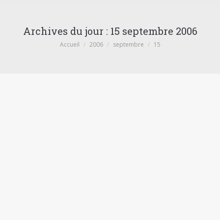
Archives du jour :
15 septembre 2006
Vous êtes ici :
Accueil
2006
septembre
15
construire une maison bioclimatique
complètement passive
Concevoir une maison bioclimatique
Par
Ugo Degrigny
15 septembre 2006