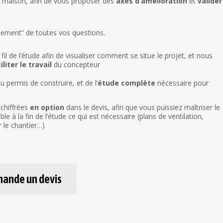
 maison, afin de vous proposer des
axes d’amélioration
et
valider
sement” de toutes vos questions.
fil de l’étude afin de visualiser comment se situe le projet, et nous
iliter le travail
du concepteur
u permis de construire, et de l’
étude complète
nécessaire pour
chiffrées
en option
dans le devis, afin que vous puissiez maîtriser le
e à la fin de l’étude ce qui est nécessaire (plans de ventilation,
r le chantier…)
mande un devis