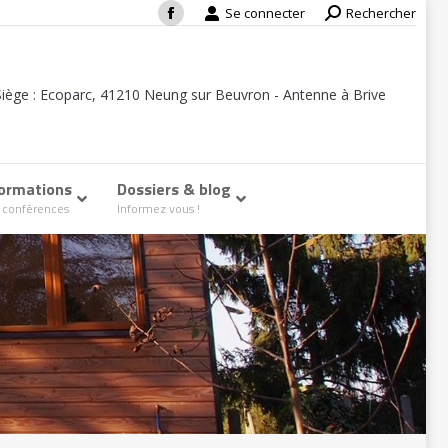
Se connecter
Search:
Rechercher
Facebook
page
opens
Siège : Ecoparc, 41210 Neung sur Beuvron - Antenne à Brive
in
new
window
ormations
–
Dossiers & blog
–
 conférences
Informez vous !
Etudes thermiques