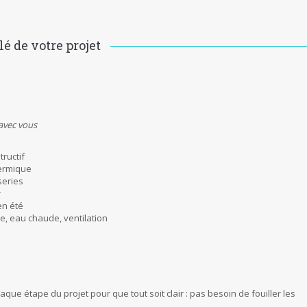
lé de votre projet
 avec vous
ructif
hermique
series
r
en été
, eau chaude, ventilation
haque étape du projet pour que tout soit clair : pas besoin de fouiller les