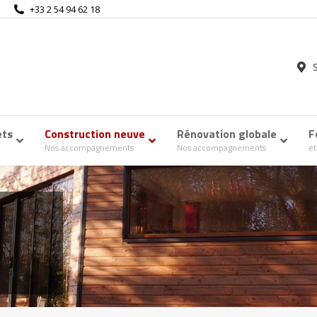
+33 2 54 94 62 18
ets
–
Construction neuve
–
Rénovation globale
–
F
Nos accompagnements
Nos accompagnements
et
Accueil