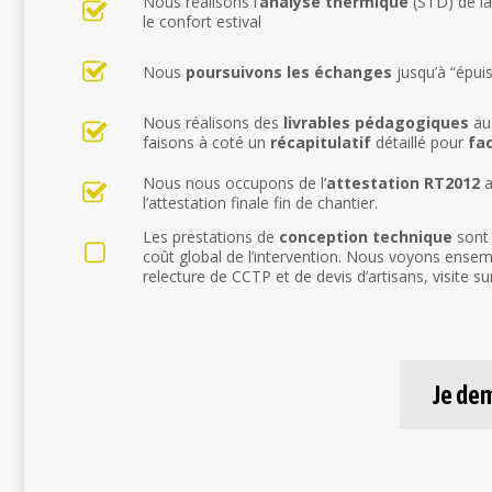
Nous réalisons l’
analyse thermique
(STD) de la
le confort estival
Nous
poursuivons les échanges
jusqu’à “épui
Nous réalisons des
livrables pédagogiques
au 
faisons à coté un
récapitulatif
détaillé pour
fac
Nous nous occupons de l’
attestation RT2012
a
l’attestation finale fin de chantier.
Les prestations de
conception technique
sont 
coût global de l’intervention. Nous voyons ensembl
relecture de CCTP et de devis d’artisans, visite su
Je de