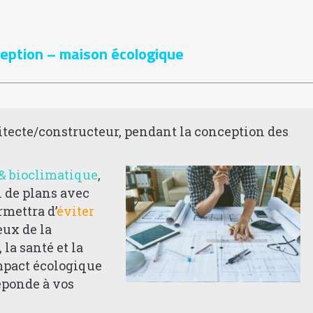
ception – maison écologique
tecte/constructeur, pendant la conception des
& bioclimatique
,
l de plans avec
mettra d’
éviter
eux de la
la santé et la
impact écologique
éponde à vos