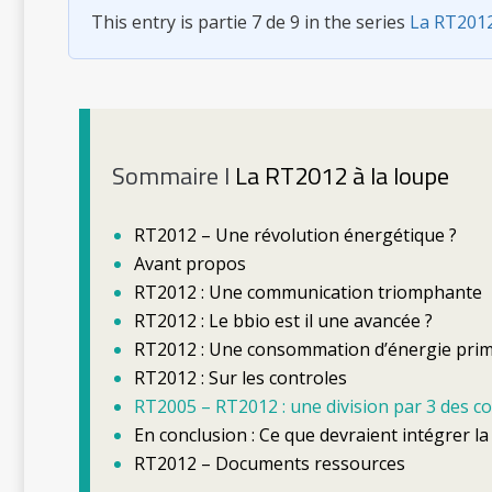
La RT2012 
This entry is partie 7 de 9 in the series
La RT2012
Pondérati
Des bâtime
La chimère
minima pou
Le lobby d
veut faire 
Sommaire l
La RT2012 à la loupe
RT2012 – Une révolution énergétique ?
Avant propos
RT2012 : Une communication triomphante
RT2012 : Le bbio est il une avancée ?
RT2012 : Une consommation d’énergie prim
RT2012 : Sur les controles
RT2005 – RT2012 : une division par 3 des 
En conclusion : Ce que devraient intégrer l
RT2012 – Documents ressources