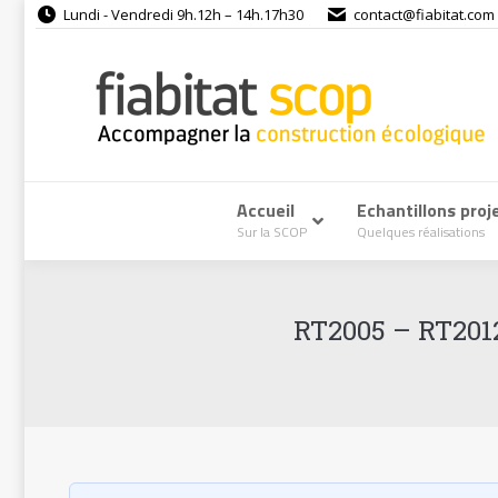
Lundi - Vendredi 9h.12h – 14h.17h30
contact@fiabitat.com
Accueil
–
Echantillons proj
Sur la SCOP
Quelques réalisations
RT2005 – RT2012
Propositi
Améliorer 
Poêle à b
pourquoi ta
RT2005 –