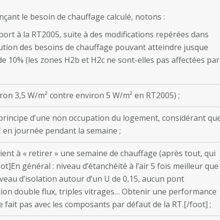
nçant le besoin de chauffage calculé, notons :
ort à la RT2005, suite à des modifications repérées dans
nution des besoins de chauffage pouvant atteindre jusque
de 10% (les zones H2b et H2c ne sont-elles pas affectées par
iron 3,5 W/m² contre environ 5 W/m² en RT2005) ;
 principe d’une non occupation du logement, considérant qu
 en journée pendant la semaine ;
ient à « retirer » une semaine de chauffage (après tout, qui
ot]En général : niveau d’étanchéité à l’air 5 fois meilleur que
veau d’isolation autour d’un U de 0,15, aucun pont
tion double flux, triples vitrages… Obtenir une performance
e fait pas avec les composants par défaut de la RT.[/foot] ;