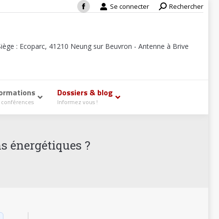
Se connecter
Search:
Rechercher
Facebook
page
opens
Siège : Ecoparc, 41210 Neung sur Beuvron - Antenne à Brive
in
new
window
ormations
–
Dossiers & blog
–
 conférences
Informez vous !
s énergétiques ?
e