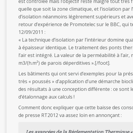
est contrôlée mais l’objectif reste malgré tout très
quelle que soit la zone climatique, et l’isolation par
d’isolation néanmoins légèrement supérieurs et av
retour d’expérience de Promotelec sur le BBC, qu
12/09/2011 :
« La technique d’isolation par l’intérieur domine q
à épaisseur identique. Le traitement des ponts ther
l’air est intégré. La valeur de la perméabilité à l’ai
m3/(h.m²) de parois déperditives ».[/foot].
Les bâtiments qui ont servi d’exemples pour la pré
très « poussés » d’application d’une démarche biocl
des résultats à une conception différente : ce sont 
d’étalonnage aux calculs !
Comment donc expliquer que cette baisse des conso
de presse RT2012 va assez loin en annonçant :
Les avancées de la Réglementation Thermique «