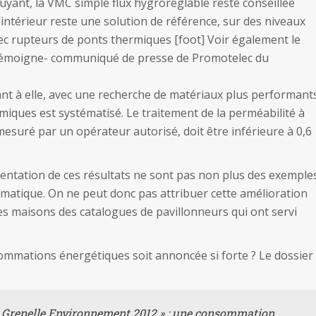
 fuyant, la VMC simple flux hygroréglable reste conseillée
 l’intérieur reste une solution de référence, sur des niveaux
ec rupteurs de ponts thermiques [foot] Voir également le
i témoigne- communiqué de presse de Promotelec du
uant à elle, avec une recherche de matériaux plus performant
miques est systématisé. Le traitement de la perméabilité à
r, mesuré par un opérateur autorisé, doit être inférieure à 0,6
sentation de ces résultats ne sont pas non plus des exemple
imatique. On ne peut donc pas attribuer cette amélioration
les maisons des catalogues de pavillonneurs qui ont servi
mmations énergétiques soit annoncée si forte ? Le dossier
 Grenelle Environnement 2012 » : une consommation