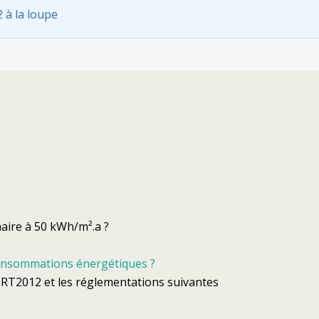
divise par 3 des consommations ?
Notre point de vue
 à la loupe
ons du calcul RT2012
–
nts vraiment à 50 kWh/m².a ?
L’énergie grise en France
–
ou en est-on ?
 du bâtiment positif
–
r 2020 ?
Les maisons passives sont elles
écologiques ?
u chauffage électrique
–
Comparatif sur l’énergie grise
annuler la RT 2012
aire à 50 kWh/m².a ?
consommations énergétiques ?
a RT2012 et les réglementations suivantes