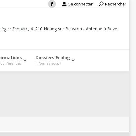
Se connecter
Search:
Rechercher
Facebook
page
opens
Siège : Ecoparc, 41210 Neung sur Beuvron - Antenne à Brive
in
new
window
ormations
–
Dossiers & blog
–
 conférences
Informez vous !