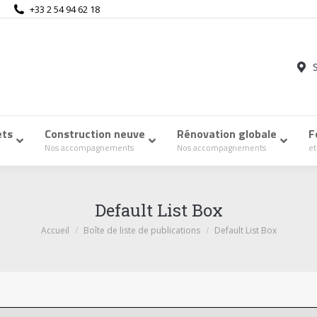
+33 2 54 94 62 18
ets
–
Construction neuve
–
Rénovation globale
–
F
Nos accompagnements
Nos accompagnements
et
Default List Box
Vous êtes ici :
Accueil
Boîte de liste de publications
Default List Box