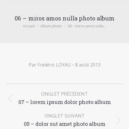
06 – miros amos nulla photo album
Vous êtes ici :
Accueil
Album photo
06 – miros amos nulla…
Par
Frédéric LOYAU
8 août 2013
Navigation
ONGLET PRÉCÉDENT
de
07 – lorem ipsum dolor photo album
Onglet
commentaire
précédent
ONGLET SUIVANT
05 – dolor sut amet photo album
Onglet