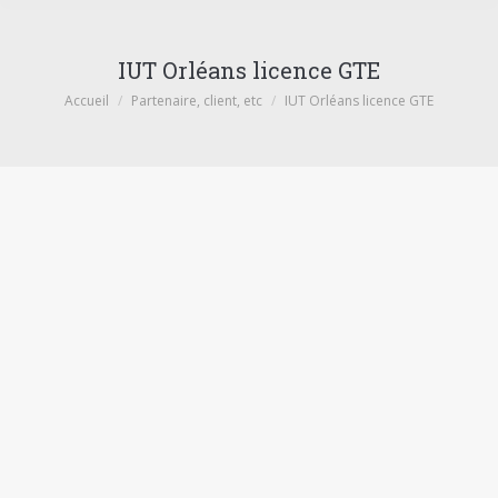
IUT Orléans licence GTE
Vous êtes ici :
Accueil
Partenaire, client, etc
IUT Orléans licence GTE