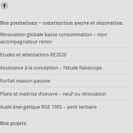
Trouvez nous sur :
Facebook
page
Nos prestations – construction neuve et rénovation
opens
in
Rénovation globale basse consommation – mon
new
accompagnateur renov
window
Etudes et attestations RE2020
Assistance à la conception – l’étude fiabiscope
Forfait maison passive
Plans et maitrise d’oeuvre – neuf ou rénovation
Audit énergétique RGE 1905 – petit tertiaire
Nos projets