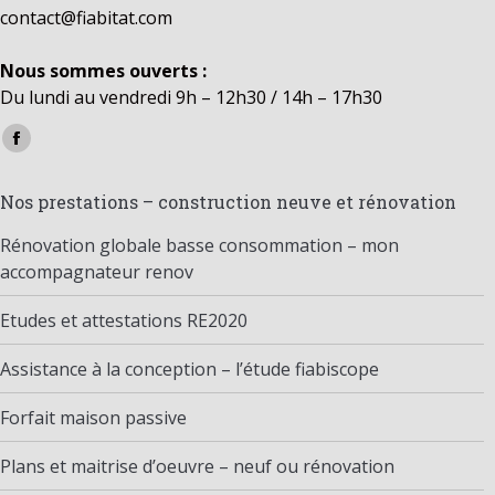
contact@fiabitat.com
Nous sommes ouverts :
Du lundi au vendredi 9h – 12h30 / 14h – 17h30
Trouvez nous sur :
Facebook
page
Nos prestations – construction neuve et rénovation
opens
in
Rénovation globale basse consommation – mon
new
accompagnateur renov
window
Etudes et attestations RE2020
Assistance à la conception – l’étude fiabiscope
Forfait maison passive
Plans et maitrise d’oeuvre – neuf ou rénovation