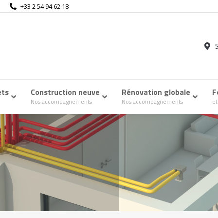
+33 2 54 94 62 18
ets
–
Construction neuve
–
Rénovation globale
–
F
Nos accompagnements
Nos accompagnements
et
Accueil
La ventilation double fl