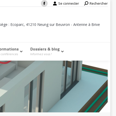
Se connecter
Search:
Rechercher
Facebook
page
opens
Siège : Ecoparc, 41210 Neung sur Beuvron - Antenne à Brive
in
new
window
ormations
–
Dossiers & blog
–
 conférences
Informez vous !
ux à la loupe